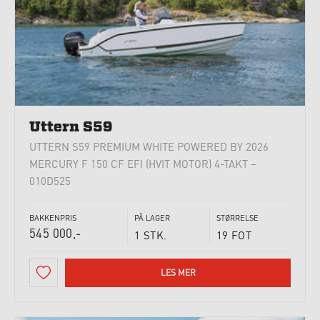
Uttern S59
UTTERN S59 PREMIUM WHITE POWERED BY 2026
MERCURY F 150 CF EFI (HVIT MOTOR) 4-TAKT –
010D525
BAKKENPRIS
PÅ LAGER
STØRRELSE
545 000,-
1 STK.
19 FOT
LES MER