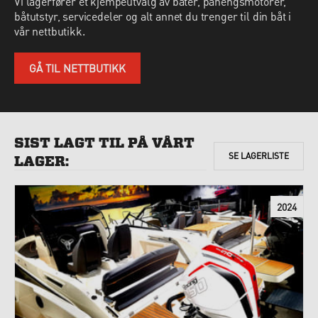
Vi lagerfører et kjempeutvalg av båter, påhengsmotorer,
båtutstyr, servicedeler og alt annet du trenger til din båt i
vår nettbutikk.
GÅ TIL NETTBUTIKK
SIST LAGT TIL PÅ VÅRT
SE
LAGERLISTE
LAGER:
2024