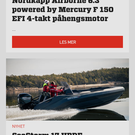
Nordkapp Airborne 6.3
powered by Mercury F 150
EFI 4-takt påhengsmotor
...
LES MER
NYHET