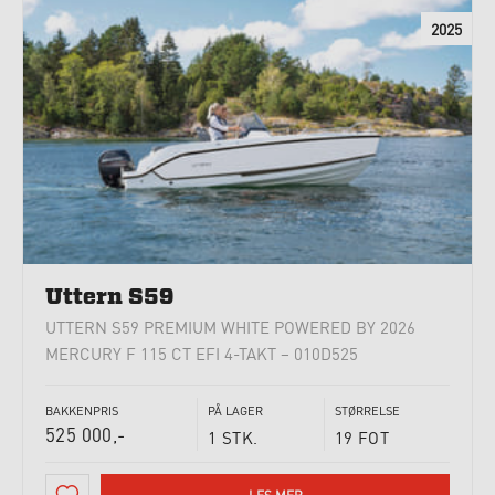
2025
Uttern S59
UTTERN S59 PREMIUM WHITE POWERED BY 2026
MERCURY F 115 CT EFI 4-TAKT – 010D525
BAKKENPRIS
PÅ LAGER
STØRRELSE
525 000,-
1 STK.
19 FOT