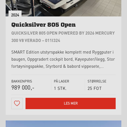
2024
Quicksilver 805 Open
QUICKSILVER 805 OPEN POWERED BY 2026 MERCURY
300 V8 VERADO – 011I324
SMART Edition utstyrspakke komplett med Ryggputer i
baugen, Oppgradert cockpit bord, Køyeputer/ilegg, Stor
fortøyningspakke, Styrbord & babord vippesete,...
BAKKENPRIS
PÅ LAGER
STØRRELSE
989 000,-
1 STK.
25 FOT
LES MER