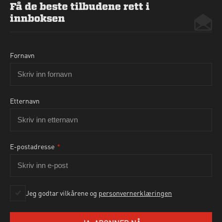
Få de beste tilbudene rett i
innboksen
Fornavn
Etternavn
E-postadresse
*
Ja, jeg godtar personvernbetingelsene som beskrevet
her
Jeg godtar vilkårene og
personvernerklæringen
SEND HENVENDELSE