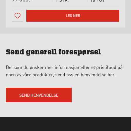
1 STK.
16 FOT
LES MER
Send generell forespørsel
Dersom du ønsker mer informasjon eller et pristilbud på
noen av våre produkter, send oss en henvendelse her.
SEND HENVENDELSE