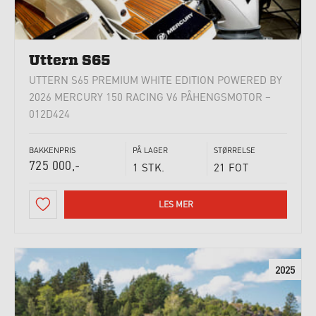
Uttern S65
UTTERN S65 PREMIUM WHITE EDITION POWERED BY
2026 MERCURY 150 RACING V6 PÅHENGSMOTOR –
012D424
BAKKENPRIS
PÅ LAGER
STØRRELSE
725 000,-
1 STK.
21 FOT
LES MER
2025