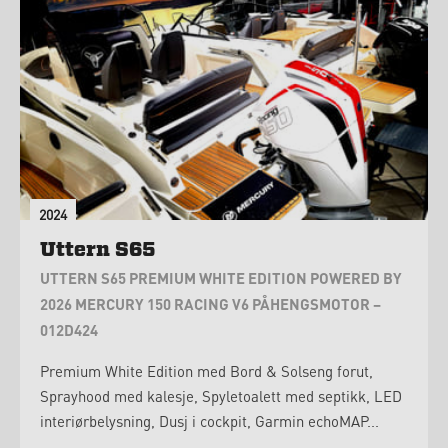
2024
Uttern S65
UTTERN S65 PREMIUM WHITE EDITION POWERED BY
2026 MERCURY 150 RACING V6 PÅHENGSMOTOR –
012D424
Premium White Edition med Bord & Solseng forut,
Sprayhood med kalesje, Spyletoalett med septikk, LED
interiørbelysning, Dusj i cockpit, Garmin echoMAP...