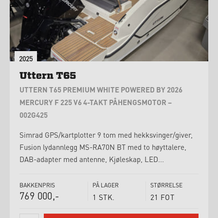
2025
Uttern T65
UTTERN T65 PREMIUM WHITE POWERED BY 2026
MERCURY F 225 V6 4-TAKT PÅHENGSMOTOR –
002G425
Simrad GPS/kartplotter 9 tom med hekksvinger/giver,
Fusion lydannlegg MS-RA70N BT med to høyttalere,
DAB-adapter med antenne, Kjøleskap, LED...
BAKKENPRIS
PÅ LAGER
STØRRELSE
769 000,-
1 STK.
21 FOT