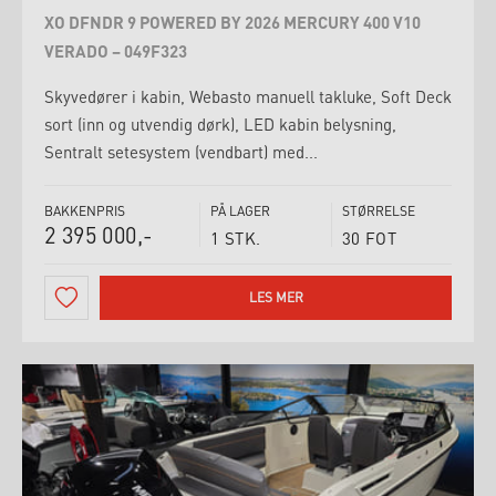
XO DFNDR 9 POWERED BY 2026 MERCURY 400 V10
VERADO – 049F323
Skyvedører i kabin, Webasto manuell takluke, Soft Deck
sort (inn og utvendig dørk), LED kabin belysning,
Sentralt setesystem (vendbart) med...
BAKKENPRIS
PÅ LAGER
STØRRELSE
2 395 000,-
1 STK.
30 FOT
LES MER