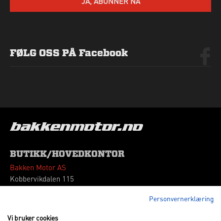
JA, ABONNER NÅ
FØLG OSS PÅ Facebook
BUTIKK/HOVEDKONTOR
Bakken Motor AS
Kobbervikdalen 115
3036 Drammen
Personvernerklæring
Tlf: 32 260180
Vipps: 664339
Vi bruker cookies