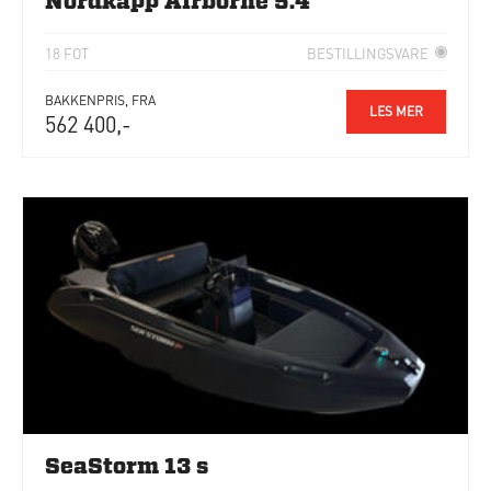
Nordkapp Airborne 5.4
18 FOT
BESTILLINGSVARE
BAKKENPRIS, FRA
LES MER
562 400,-
SeaStorm 13 s