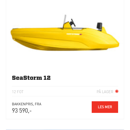
SeaStorm 12
12 FOT
PÅ LAGER
BAKKENPRIS, FRA
LES MER
93 590,-