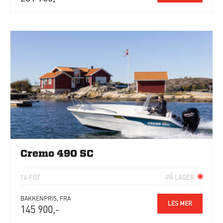
Cremo 490 SC
16 FOT
PÅ LAGER
BAKKENPRIS, FRA
LES MER
145 900,-