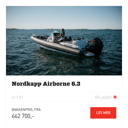
Nordkapp Airborne 6.3
21 FOT
PÅ LAGER
BAKKENPRIS, FRA
LES MER
662 700,-