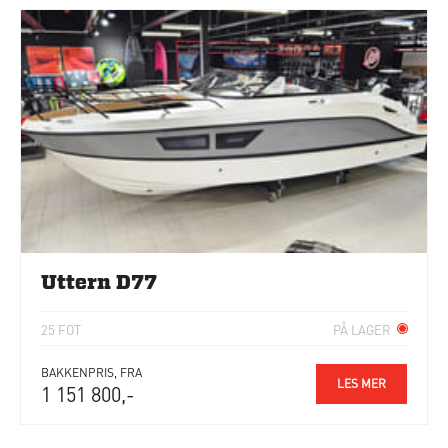
Uttern D77
25 FOT
PÅ LAGER
BAKKENPRIS, FRA
LES MER
1 151 800,-