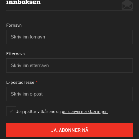
innboksen
Fornavn
Etternavn
E-postadresse
*
Ja, jeg godtar personvernbetingelsene som beskrevet
her
Jeg godtar vilkårene og
personvernerklæringen
SEND HENVENDELSE
JA, ABONNER NÅ