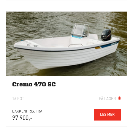
Cremo 470 SC
16 FOT
PÅ LAGER
BAKKENPRIS, FRA
LES MER
97 900,-