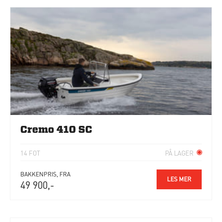
Cremo 410 SC
14 FOT
PÅ LAGER
BAKKENPRIS, FRA
LES MER
49 900,-