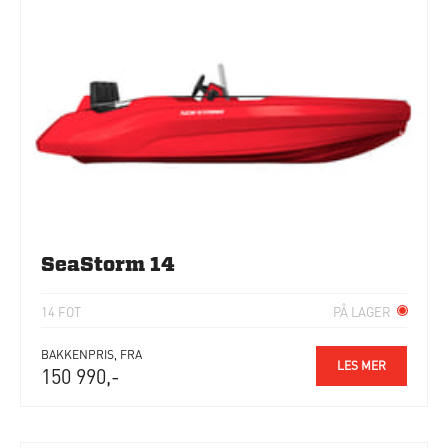
SeaStorm 14
14 FOT
PÅ LAGER
BAKKENPRIS, FRA
LES MER
150 990,-