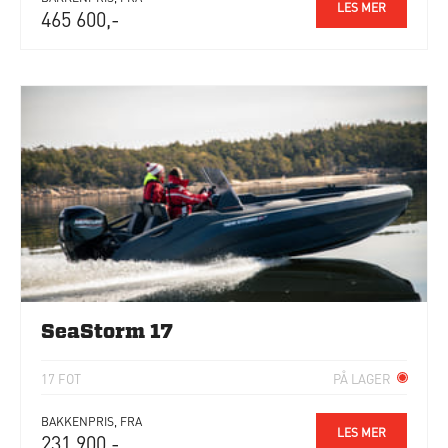
LES MER
465 600,-
SeaStorm 17
17 FOT
PÅ LAGER
BAKKENPRIS, FRA
LES MER
231 900,-