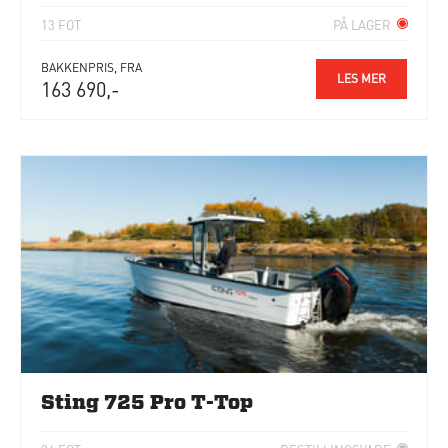
13 FOT
PÅ LAGER
BAKKENPRIS, FRA
LES MER
163 690,-
Sting 725 Pro T-Top