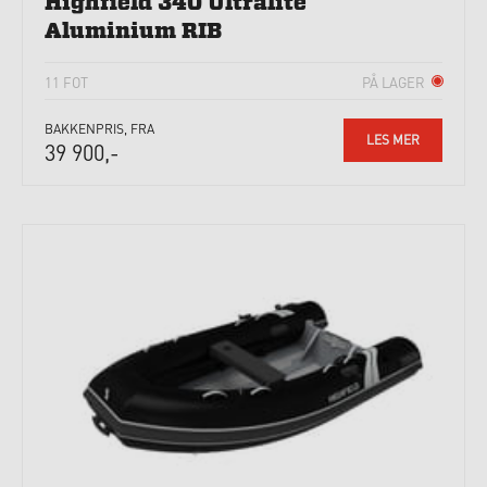
Highfield 340 Ultralite
Aluminium RIB
11 FOT
PÅ LAGER
BAKKENPRIS, FRA
LES MER
39 900,-