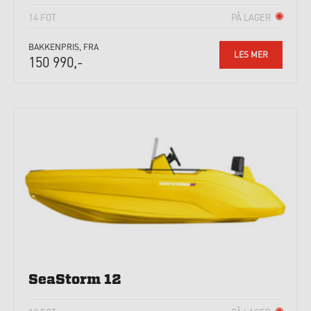
14 FOT
PÅ LAGER
BAKKENPRIS, FRA
LES MER
150 990,-
SeaStorm 12