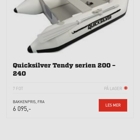
Quicksilver Tendy serien 200 –
240
7 FOT
PÅ LAGER
BAKKENPRIS, FRA
LES MER
6 095,-