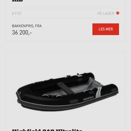
8 FOT
PÅ LAGER
BAKKENPRIS, FRA
LES MER
36 200,-