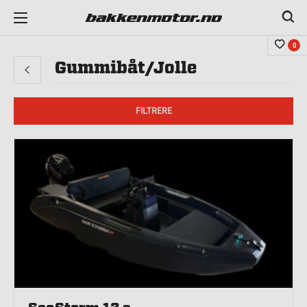
0
Gummibåt/Jolle
FILTRERE