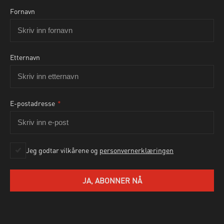
Fornavn
Etternavn
E-postadresse
*
Ja, jeg godtar personvernbetingelsene som beskrevet
her
Jeg godtar vilkårene og
personvernerklæringen
SEND HENVENDELSE
JA, ABONNER NÅ