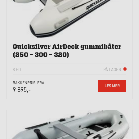
Quicksilver AirDeck gummibåter
(250 – 300 – 320)
8 FOT
PÅ LAGER
BAKKENPRIS, FRA
LES MER
9 895,-