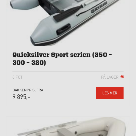
Quicksilver Sport serien (250 –
300 – 320)
8 FOT
PÅ LAGER
BAKKENPRIS, FRA
LES MER
9 895,-