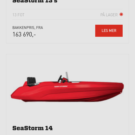
SeaStorm 13 s
13 FOT
PÅ LAGER
BAKKENPRIS, FRA
LES MER
163 690,-
SeaStorm 14