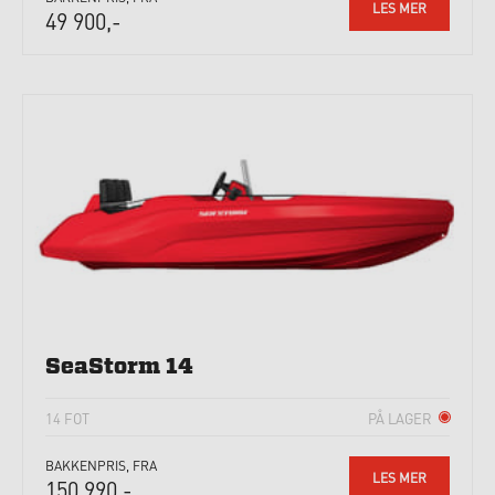
LES MER
49 900,-
SeaStorm 14
14 FOT
PÅ LAGER
BAKKENPRIS, FRA
LES MER
150 990,-