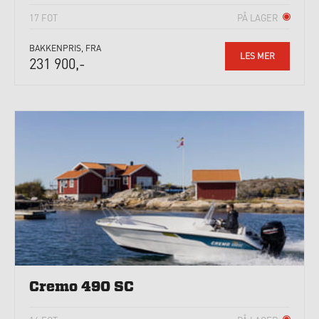
17 FOT
PÅ LAGER
BAKKENPRIS, FRA
LES MER
231 900,-
Cremo 490 SC