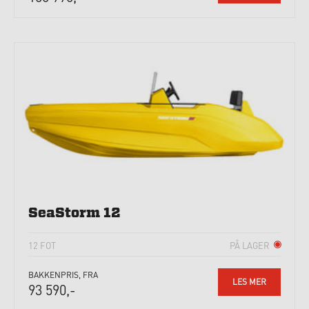
SeaStorm 12
12 FOT
PÅ LAGER
BAKKENPRIS, FRA
LES MER
93 590,-