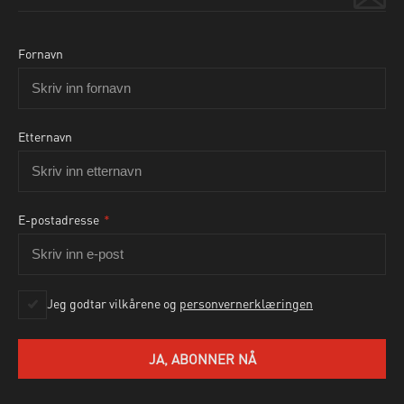
Fornavn
Etternavn
E-postadresse
*
Ja, jeg godtar personvernbetingelsene som beskrevet
her
Jeg godtar vilkårene og
personvernerklæringen
SEND HENVENDELSE
JA, ABONNER NÅ