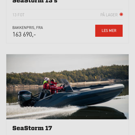
SeaStorm 13 s
13 FOT
PÅ LAGER
BAKKENPRIS, FRA
LES MER
163 690,-
SeaStorm 17