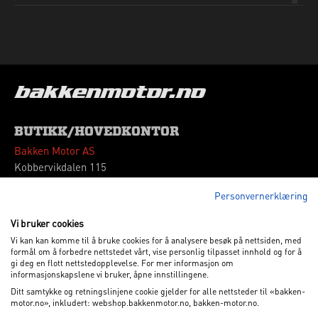
BUTIKK/HOVEDKONTOR
Bakken Motor AS
Kobbervikdalen 115
3036 Drammen
Personvernerklæring
Tlf: 32 260180
Vipps: 664339
Vi bruker cookies
Vi kan kan komme til å bruke cookies for å analysere besøk på nettsiden, med
VÅRE ÅPNINGSTIDER
formål om å forbedre nettstedet vårt, vise personlig tilpasset innhold og for å
gi deg en flott nettstedopplevelse. For mer informasjon om
Mandag - Fredag
09.00 - 17.00
informasjonskapslene vi bruker, åpne innstillingene.
Lørdag
10.00 - 15.00
Ditt samtykke og retningslinjene cookie gjelder for alle nettsteder til «bakken-
motor.no», inkludert: webshop.bakkenmotor.no, bakken-motor.no.