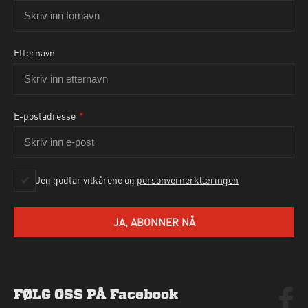
Etternavn
E-postadresse
*
Ja, jeg godtar personvernbetingelsene som beskrevet
her
Jeg godtar vilkårene og
personvernerklæringen
SEND HENVENDELSE
JA, ABONNER NÅ
FØLG OSS PÅ Facebook