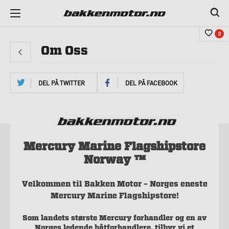
0
Om Oss
DEL PÅ TWITTER
DEL PÅ FACEBOOK
Mercury Marine Flagshipstore
Norway ™️
Velkommen til Bakken Motor – Norges eneste
Mercury Marine Flagshipstore!
Som landets største Mercury forhandler og en av
Norges ledende båtforhandlere, tilbyr vi et