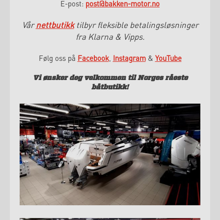
E-post:
post@bakken-motor.no
Vår
nettbutikk
tilbyr fleksible betalingsløsninger
fra Klarna & Vipps.
Følg oss på
Facebook
,
Instagram
&
YouTube
Vi ønsker deg velkommen til Norges råeste
båtbutikk!