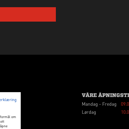
VÅRE ÅPNINGST
erklæring
Mandag - Fredag
09.0
Lørdag
10.0
d formål om
ott
 åpne