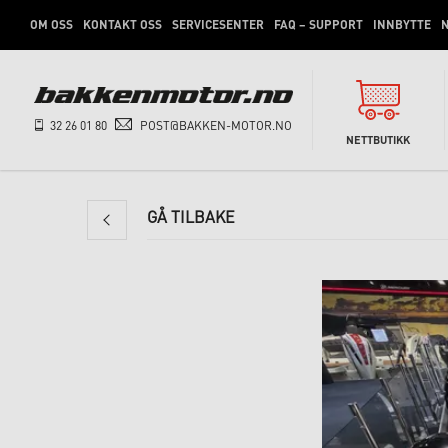
OM OSS
KONTAKT OSS
SERVICESENTER
FAQ – SUPPORT
INNBYTTE
N
32 26 01 80
POST@BAKKEN-MOTOR.NO
NETTBUTIKK
GÅ TILBAKE