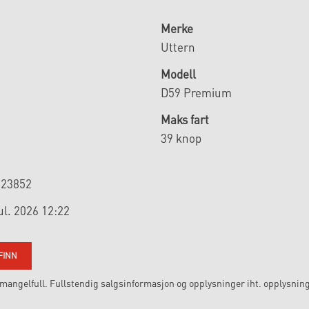
Merke
Uttern
Modell
D59 Premium
Maks fart
39 knop
923852
jul. 2026 12:22
FINN
angelfull. Fullstendig salgsinformasjon og opplysninger iht. opplysning