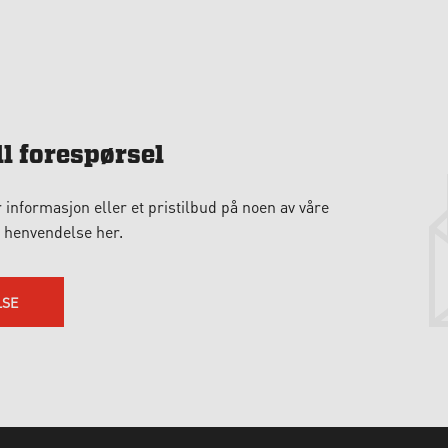
l forespørsel
nformasjon eller et pristilbud på noen av våre
 henvendelse her.
LSE
BRUKTE BÅTER
MODELL