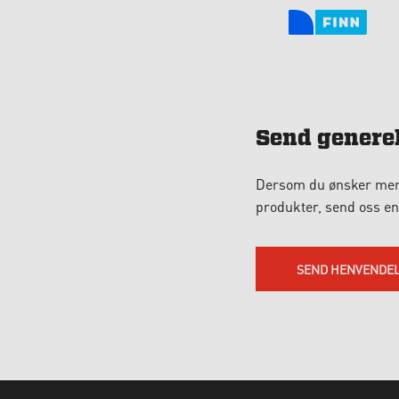
Send generel
Dersom du ønsker mer i
produkter, send oss en
SEND HENVENDE
BÅT