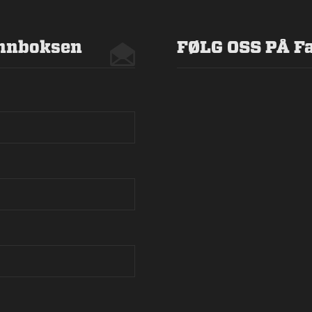
 innboksen
FØLG OSS PÅ F
sonvernbetingelsene som beskrevet
her
SEND HENVENDELSE