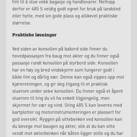
fint til å stue vekk bagasje og handlevarer. Nettopp
derfor er 485 S veldig godt egnet for bruk på landsted
eller hytte, med sin gode plass og allikevel praktiske
størrelse.
Praktiske løsninger
Ved siden av konsollen på babord side finner du
hovedpassasjen fra baug mot akter og du finner også
passasje rundt konsollen på styrbord side. Konsollen
har en høy og bred vindskjerm som fungerer godt i
både fint og dårlig vær. Denne kan også vippes opp mot
kjøreretningen, og gir deg tilgang til et praktisk
stuerom under selve konsollen. Du finner også et åpent
stuerom til ting du vil ha enkelt tilgjengelig, men
skjermet for vær og vind. Sting 485 S kan leveres med
kartplotter og motorinstrumenteringen er plassert for
god oversikt. Ryggen på sittebenken ved konsollen kan
du bevege mot baugen og akter, slik at du kan sitte
vendt mot akterbenken når båten ligger stille og du har