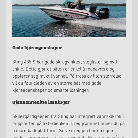
Gode kjøreegenskaper
Sting 485 S har gode skrogvinkler, steglister og nytt
chine. Dette gjør at båten er enkel å manøvrere og
oppfører seg mykt i vannet. På tross av liten størrelse
vil du føle gleden av en større båt med gode
kjøreegenskaper og smarte løsninger.
Gjennomtenkte løsninger
Skjærgårdsjeepen fra Sting har integrert vannskikrok i
ryggstøtten på akterbenken. Dreggrommet finner du på
babord badeplattform. Selve dreggen har en egen
holder som er smart over tauverket slik at du unngår at