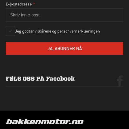
E-postadresse
*
Ja, jeg godtar personvernbetingelsene som beskrevet
her
Jeg godtar vilkårene og
personvernerklæringen
SEND HENVENDELSE
JA, ABONNER NÅ
FØLG OSS PÅ Facebook