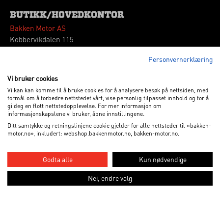
BUTIKK/HOVEDKONTOR
Bakken Motor AS
Kobbervikdalen 115
3036 Drammen
Personvernerklæring
Tlf: 32 260180
Vipps: 664339
Vi bruker cookies
Vi kan kan komme til å bruke cookies for å analysere besøk på nettsiden, med
VÅRE ÅPNINGSTIDER
formål om å forbedre nettstedet vårt, vise personlig tilpasset innhold og for å
gi deg en flott nettstedopplevelse. For mer informasjon om
Mandag - Fredag
09.00 - 17.00
informasjonskapslene vi bruker, åpne innstillingene.
Lørdag
10.00 - 15.00
Ditt samtykke og retningslinjene cookie gjelder for alle nettsteder til «bakken-
motor.no», inkludert: webshop.bakkenmotor.no, bakken-motor.no.
ALL RIGHTS RESERVED 2012-2026. BAKKEN MOTOR AS
Godta alle
Kun nødvendige
Nei, endre valg