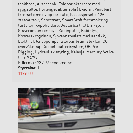
teakbord, Akterbenk, Foldbar aktersete med
ryggstøtte, Forlenget akter sofa ( L-sofa ), Vendbart
førersete med vippbar pute, Passasjersete, 12V
strømuttak, Sportsratt, SmartCraft fartsmåler og
turteller, Koppholdere, Justerbart ratt, 2 køyer,
Stuverom under køye, Kabinputer, Kabinlys,
Koøye/skrogvindu, Sjøvannstoalett med septikk,
Elektrisk lensepumpe, Bærbar brannslukker, CO
overvåkning, Dobbelt batterisystem, OB Pre-
Rigging, Hydraulisk styring, Kalesje, Mercury Active
trim V6/V8
23 / Påhengsmotor
1
1199000,-