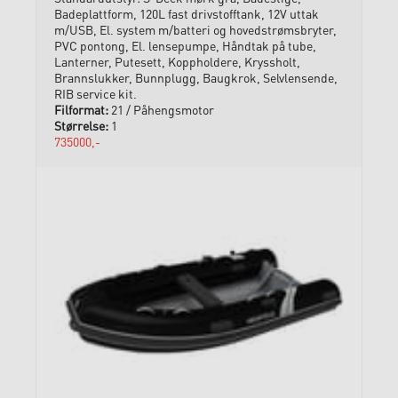
Badeplattform, 120L fast drivstofftank, 12V uttak
m/USB, El. system m/batteri og hovedstrømsbryter,
PVC pontong, El. lensepumpe, Håndtak på tube,
Lanterner, Putesett, Koppholdere, Kryssholt,
Brannslukker, Bunnplugg, Baugkrok, Selvlensende,
RIB service kit.
21 / Påhengsmotor
1
735000,-