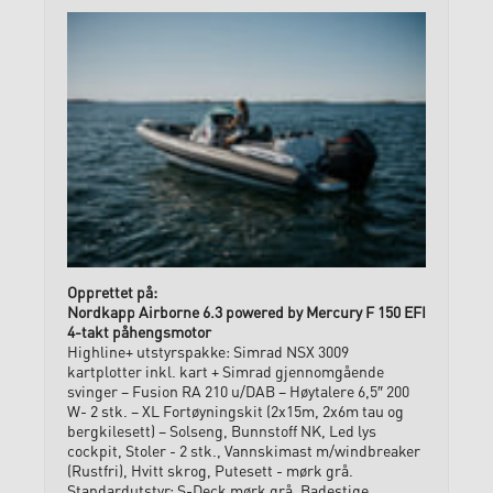
Nordkapp Airborne 6.3 powered by Mercury F 150 EFI
4-takt påhengsmotor
Highline+ utstyrspakke: Simrad NSX 3009
kartplotter inkl. kart + Simrad gjennomgående
svinger – Fusion RA 210 u/DAB – Høytalere 6,5″ 200
W- 2 stk. – XL Fortøyningskit (2x15m, 2x6m tau og
bergkilesett) – Solseng, Bunnstoff NK, Led lys
cockpit, Stoler - 2 stk., Vannskimast m/windbreaker
(Rustfri), Hvitt skrog, Putesett - mørk grå.
Standardutstyr: S-Deck mørk grå, Badestige,