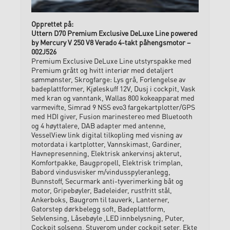
Uttern D70 Premium Exclusive DeLuxe Line powered
by Mercury V 250 V8 Verado 4-takt påhengsmotor –
002J526
Premium Exclusive DeLuxe Line utstyrspakke med
Premium grått og hvitt interiør med detaljert
sømmønster, Skrogfarge: Lys grå, Forlengelse av
badeplattformer, Kjøleskuff 12V, Dusj i cockpit, Vask
med kran og vanntank, Wallas 800 kokeapparat med
varmevifte, Simrad 9 NSS evo3 fargekartplotter/GPS
med HDI giver, Fusion marinestereo med Bluetooth
og 4 høyttalere, DAB adapter med antenne,
VesselView link digital tilkopling med visning av
motordata i kartplotter, Vannskimast, Gardiner,
Havnepresenning, Elektrisk ankervinsj akterut,
Komfortpakke, Baugpropell, Elektrisk trimplan,
Babord vindusvisker m/vindusspyleranlegg,
Bunnstoff, Securmark anti-tyverimerking båt og
motor, Gripebøyler, Badeleider, rustfritt stål,
Ankerboks, Baugrom til tauverk, Lanterner,
Gatorstep dørkbelegg soft, Badeplattform,
Selvlensing, Låsebøyle ,LED innbelysning, Puter,
Cockpit solseng, Stuverom under cockpit seter, Ekte