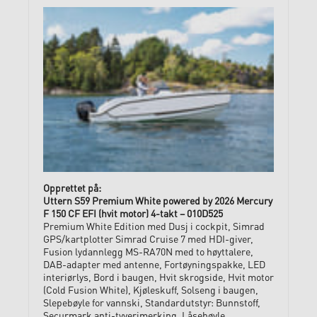
Uttern S59 Premium White powered by 2026 Mercury
F 150 CF EFI (hvit motor) 4-takt – 010D525
Premium White Edition med Dusj i cockpit, Simrad
GPS/kartplotter Simrad Cruise 7 med HDI-giver,
Fusion lydannlegg MS-RA70N med to høyttalere,
DAB-adapter med antenne, Fortøyningspakke, LED
interiørlys, Bord i baugen, Hvit skrogside, Hvit motor
(Cold Fusion White), Kjøleskuff, Solseng i baugen,
Slepebøyle for vannski, Standardutstyr: Bunnstoff,
Securmark anti-tyverimerking, Låsebøyle,