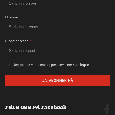
Etternavn
E-postadresse
*
Ja, jeg godtar personvernbetingelsene som beskrevet
her
Jeg godtar vilkårene og
personvernerklæringen
SEND HENVENDELSE
JA, ABONNER NÅ
FØLG OSS PÅ Facebook