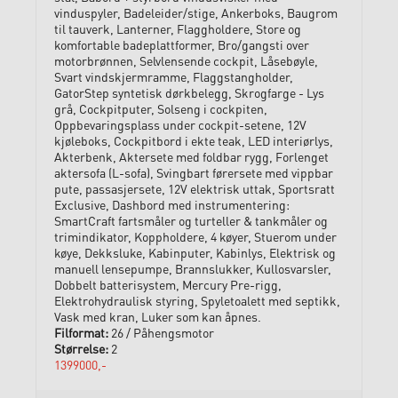
vinduspyler, Badeleider/stige, Ankerboks, Baugrom
til tauverk, Lanterner, Flaggholdere, Store og
komfortable badeplattformer, Bro/gangsti over
motorbrønnen, Selvlensende cockpit, Låsebøyle,
Svart vindskjermramme, Flaggstangholder,
GatorStep syntetisk dørkbelegg, Skrogfarge - Lys
grå, Cockpitputer, Solseng i cockpiten,
Oppbevaringsplass under cockpit-setene, 12V
kjøleboks, Cockpitbord i ekte teak, LED interiørlys,
Akterbenk, Aktersete med foldbar rygg, Forlenget
aktersofa (L-sofa), Svingbart førersete med vippbar
pute, passasjersete, 12V elektrisk uttak, Sportsratt
Exclusive, Dashbord med instrumentering:
SmartCraft fartsmåler og turteller & tankmåler og
trimindikator, Koppholdere, 4 køyer, Stuerom under
køye, Dekksluke, Kabinputer, Kabinlys, Elektrisk og
manuell lensepumpe, Brannslukker, Kullosvarsler,
Dobbelt batterisystem, Mercury Pre-rigg,
Elektrohydraulisk styring, Spyletoalett med septikk,
Vask med kran, Luker som kan åpnes.
26 / Påhengsmotor
2
1399000,-