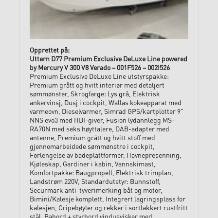
Uttern D77 Premium Exclusive DeLuxe Line powered
by Mercury V 300 V8 Verado – 001F526 – 002I526
Premium Exclusive DeLuxe Line utstyrspakke:
Premium grått og hvitt interiør med detaljert
sømmønster, Skrogfarge: Lys grå, Elektrisk
ankervinsj, Dusj i cockpit, Wallas kokeapparat med
varmeovn, Dieselvarmer, Simrad GPS/kartplotter 9"
NNS evo3 med HDI-giver, Fusion lydannlegg MS-
RA70N med seks høyttalere, DAB-adapter med
antenne, Premium grått og hvitt stoff med
gjennomarbeidede sømmønstre i cockpit,
Forlengelse av badeplattformer, Havnepresenning,
Kjøleskap, Gardiner i kabin, Vannskimast,
Komfortpakke: Baugpropell, Elektrisk trimplan,
Landstrøm 220V, Standardutstyr: Bunnstoff,
Securmark anti-tyverimerking båt og motor,
Bimini/Kalesje komplett, Integrert lagringsplass for
kalesjen, Gripebøyler og rekker i sortlakkert rustfritt
stål, Babord + styrbord vindusvisker med