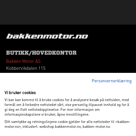
BUTIKK/HOVEDKONTOR
Bakken Motor AS
Kobbervikdalen 115
3036 Drammen
Personvernerklæring
Tlf: 32 260180
Vipps: 664339
Vi bruker cookies
Vi kan kan komme til å bruke cookies for å analysere besøk på nettsiden, med
VÅRE ÅPNINGSTIDER
formål om å forbedre nettstedet vårt, vise personlig tilpasset innhold og for å
gi deg en flott nettstedopplevelse. For mer informasjon om
Mandag - Fredag
09.00 - 17.00
informasjonskapslene vi bruker, åpne innstillingene.
Lørdag
10.00 - 15.00
Ditt samtykke og retningslinjene cookie gjelder for alle nettsteder til «bakken-
motor.no», inkludert: webshop.bakkenmotor.no, bakken-motor.no.