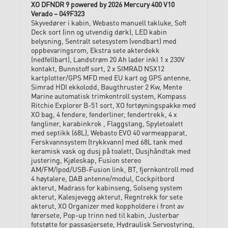
XO DFNDR 9 powered by 2026 Mercury 400 V10
Verado – 049F323
Skyvedører i kabin, Webasto manuell takluke, Soft
Deck sort (inn og utvendig dørk), LED kabin
belysning, Sentralt setesystem (vendbart) med
oppbevaringsrom, Ekstra sete akterdekk
(nedfellbart), Landstrøm 20 Ah lader inkl 1 x 230V
kontakt, Bunnstoff sort, 2 x SIMRAD NSX12
kartplotter/GPS MFD med EU kart og GPS antenne,
Simrad HDI ekkolodd, Baugthruster 2 Kw, Mente
Marine automatisk trimkontroll system, Kompass
Ritchie Explorer B-51 sort, XO fortøyningspakke med
XO bag, 4 fendere, fenderliner, fendertrekk, 4 x
fangliner, karabinkrok , Flaggstang, Spyletoalett
med septikk (68L), Webasto EVO 40 varmeapparat,
Ferskvannsystem (trykkvann) med 68L tank med
keramisk vask og dusj på toalett, Dusjhåndtak med
justering, Kjøleskap, Fusion stereo
AM/FM/Ipod/USB-Fusion link, BT, fjernkontroll med
4 høytalere, DAB antenne/modul, Cockpitbord
akterut, Madrass for kabinseng, Solseng system
akterut, Kalesjevegg akterut, Regntrekk for sete
akterut, XO Organizer med koppholdere i front av
førersete, Pop-up trinn ned til kabin, Justerbar
fotstøtte for passasjersete, Hydraulisk Servostyring,