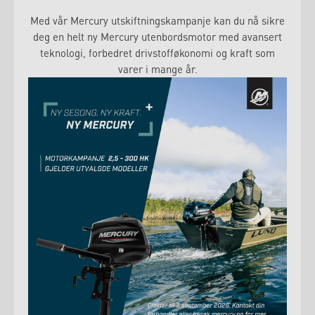
Med vår Mercury utskiftningskampanje kan du nå sikre
deg en helt ny Mercury utenbordsmotor med avansert
teknologi, forbedret drivstofføkonomi og kraft som
varer i mange år.