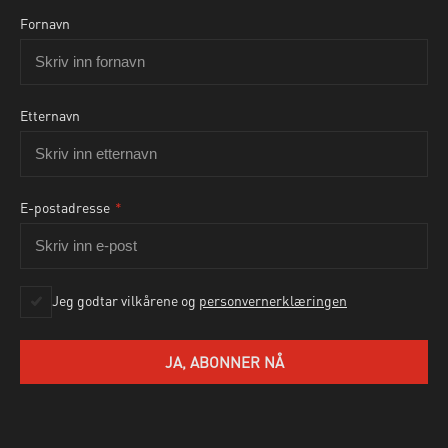
Fornavn
Etternavn
E-postadresse
*
Ja, jeg godtar personvernbetingelsene som beskrevet
her
Jeg godtar vilkårene og
personvernerklæringen
SEND HENVENDELSE
JA, ABONNER NÅ