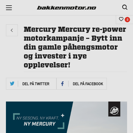
0
Mercury Mercury re-power
motorkampanje – Bytt inn
din gamle påhengsmotor
og invester i nye
opplevelser!
DEL PÅ TWITTER
DEL PÅ FACEBOOK