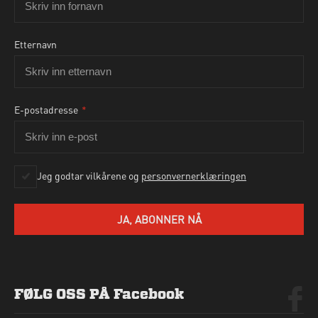
Etternavn
E-postadresse
*
Ja, jeg godtar personvernbetingelsene som beskrevet
her
Jeg godtar vilkårene og
personvernerklæringen
SEND HENVENDELSE
JA, ABONNER NÅ
FØLG OSS PÅ Facebook