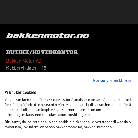
BUTIKK/HOVEDKONTOR
Bakken Motor AS
Kobbervikdalen 115
3036 Drammen
Personvernerklæring
Tlf: 32 260180
Vipps: 664339
Vi bruker cookies
Vi kan kan komme til å bruke cookies for å analysere besøk på nettsiden, med
VÅRE ÅPNINGSTIDER
formål om å forbedre nettstedet vårt, vise personlig tilpasset innhold og for å
gi deg en flott nettstedopplevelse. For mer informasjon om
Mandag - Fredag
09.00 - 17.00
informasjonskapslene vi bruker, åpne innstillingene.
Lørdag
10.00 - 15.00
Ditt samtykke og retningslinjene cookie gjelder for alle nettsteder til «bakken-
motor.no», inkludert: webshop.bakkenmotor.no, bakken-motor.no.