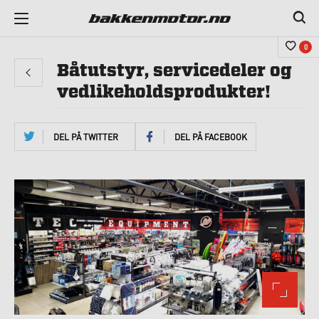
0
Båtutstyr, servicedeler og
vedlikeholdsprodukter!
DEL PÅ TWITTER
DEL PÅ FACEBOOK