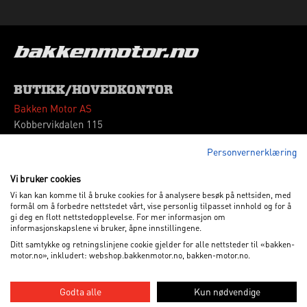
BUTIKK/HOVEDKONTOR
Bakken Motor AS
Kobbervikdalen 115
3036 Drammen
Personvernerklæring
Tlf: 32 260180
Vipps: 664339
Vi bruker cookies
Vi kan kan komme til å bruke cookies for å analysere besøk på nettsiden, med
VÅRE ÅPNINGSTIDER
formål om å forbedre nettstedet vårt, vise personlig tilpasset innhold og for å
gi deg en flott nettstedopplevelse. For mer informasjon om
Mandag - Fredag
09.00 - 17.00
informasjonskapslene vi bruker, åpne innstillingene.
Lørdag
10.00 - 15.00
Ditt samtykke og retningslinjene cookie gjelder for alle nettsteder til «bakken-
motor.no», inkludert: webshop.bakkenmotor.no, bakken-motor.no.
ALL RIGHTS RESERVED 2012-2026. BAKKEN MOTOR AS
Godta alle
Kun nødvendige