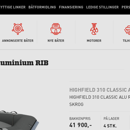
YTTIGE LINKER
BÅTFORMIDLING
FINANSIERING
LEDIGE STILLINGER
PER
ANNONSERTE BÅTER
NYE BÅTER
MOTORER
TIL
Aluminium RIB
HIGHFIELD 310 CLASSIC 
HIGHFIELD 310 CLASSIC ALU 
SKROG
BAKKENPRIS
PÅ LAGER
41 900,-
4 STK.