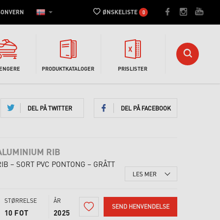
SONVERN
ØNSKELISTE
0
HENGERE
PRODUKTKATALOGER
PRISLISTER
DEL PÅ TWITTER
DEL PÅ FACEBOOK
ALUMINIUM RIB
RIB – SORT PVC PONTONG – GRÅTT
LES MER
STØRRELSE
ÅR
SEND HENVENDELSE
10 FOT
2025