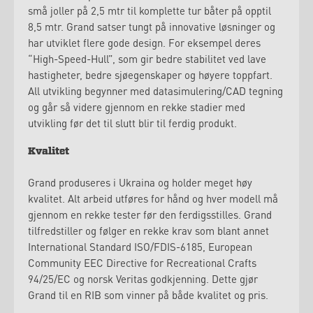
små joller på 2,5 mtr til komplette tur båter på opptil
8,5 mtr. Grand satser tungt på innovative løsninger og
har utviklet flere gode design. For eksempel deres
“High-Speed-Hull”, som gir bedre stabilitet ved lave
hastigheter, bedre sjøegenskaper og høyere toppfart.
All utvikling begynner med datasimulering/CAD tegning
og går så videre gjennom en rekke stadier med
utvikling før det til slutt blir til ferdig produkt.
Kvalitet
Grand produseres i Ukraina og holder meget høy
kvalitet. Alt arbeid utføres for hånd og hver modell må
gjennom en rekke tester før den ferdigsstilles. Grand
tilfredstiller og følger en rekke krav som blant annet
International Standard ISO/FDIS-6185, European
Community EEC Directive for Recreational Crafts
94/25/EC og norsk Veritas godkjenning. Dette gjør
Grand til en RIB som vinner på både kvalitet og pris.