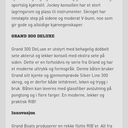
sportslig kjørestil. Jockey konsollen har et stort
lagringsrom og plass til instrumenter. Skroget har
innstøpte step på sidene og moderat V-bunn, noe som
gir gode og allsidige kjøreegenskaper.
GRAND 300 DELUXE
Grand 300 DeLuxe er utstyrt med behagelig dobbelt
sete akterut og lekker konsoll med ekstra sete på
siden. Dette er en forholdvis ny serie fra Grand og har
et moderne uttrykk og formspråk. Denne båten bruker
Grand sitt kjente og gjennomprøvde Silver Line 300
skrog, og er derfor både lettdrevet, leken og trygg i
bruk. Båten kan leveres med glassfiber avslutning på
pongtong og i flere farger. En moderne, lekker og
praktisk RIB!
Innovasjon
Grand Boats produserer en rekke flotte RIB’er. Alt fra