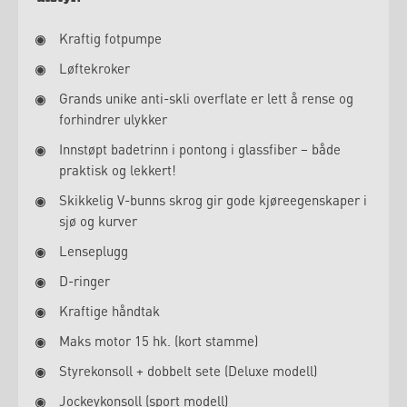
Kraftig fotpumpe
Løftekroker
Grands unike anti-skli overflate er lett å rense og
forhindrer ulykker
Innstøpt badetrinn i pontong i glassfiber – både
praktisk og lekkert!
Skikkelig V-bunns skrog gir gode kjøreegenskaper i
sjø og kurver
Lenseplugg
D-ringer
Kraftige håndtak
Maks motor 15 hk. (kort stamme)
Styrekonsoll + dobbelt sete (Deluxe modell)
Jockeykonsoll (sport modell)