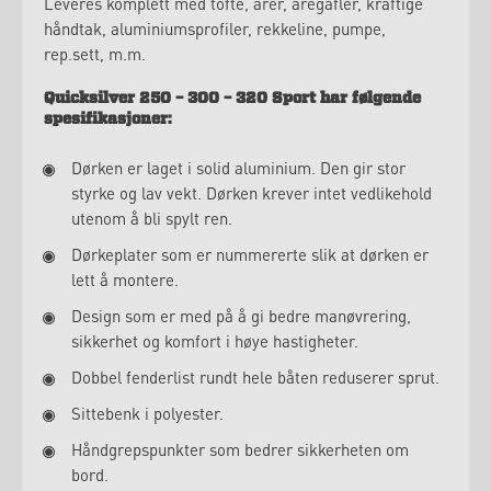
Leveres komplett med tofte, årer, åregafler, kraftige
håndtak, aluminiumsprofiler, rekkeline, pumpe,
rep.sett, m.m.
Quicksilver 250 – 300 – 320 Sport har følgende
spesifikasjoner:
Dørken er laget i solid aluminium. Den gir stor
styrke og lav vekt. Dørken krever intet vedlikehold
utenom å bli spylt ren.
Dørkeplater som er nummererte slik at dørken er
lett å montere.
Design som er med på å gi bedre manøvrering,
sikkerhet og komfort i høye hastigheter.
Dobbel fenderlist rundt hele båten reduserer sprut.
Sittebenk i polyester.
Håndgrepspunkter som bedrer sikkerheten om
bord.