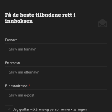
Få de beste tilbudene rett i
innboksen
Fornavn
Etternavn
E-postadresse
*
Ja, jeg godtar personvernbetingelsene som beskrevet
her
Jeg godtar vilkårene og
personvernerklæringen